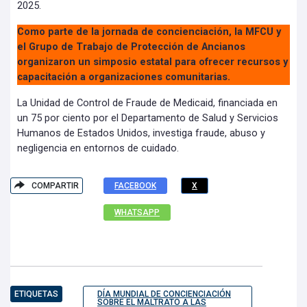
2025.
Como parte de la jornada de concienciación, la MFCU y
el Grupo de Trabajo de Protección de Ancianos
organizaron un simposio estatal para ofrecer recursos y
capacitación a organizaciones comunitarias.
La Unidad de Control de Fraude de Medicaid, financiada en
un 75 por ciento por el Departamento de Salud y Servicios
Humanos de Estados Unidos, investiga fraude, abuso y
negligencia en entornos de cuidado.
COMPARTIR
FACEBOOK
X
WHATSAPP
ETIQUETAS
DÍA MUNDIAL DE CONCIENCIACIÓN
SOBRE EL MALTRATO A LAS