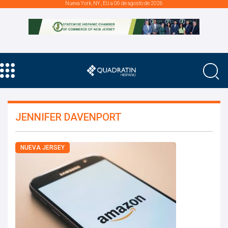
Nueva York, NY., EU a 06 de agosto de 2026
JENNIFER DAVENPORT
NUEVA JERSEY