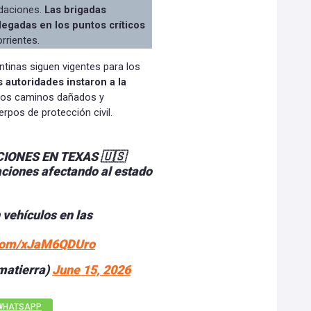
daciones.
Las brigadas
egadas en los puntos críticos
rrientes.
ntinas siguen vigentes para los
s autoridades instaron a la
los caminos dañados y
rpos de protección civil.
IONES EN TEXAS 🇺🇸
aciones afectando al estado
vehículos en las
r.com/xJaM6QDUro
matierra)
June 15, 2026
WHATSAPP