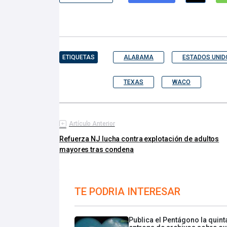
ETIQUETAS
ALABAMA
ESTADOS UNID
TEXAS
WACO
Artículo Anterior
Refuerza NJ lucha contra explotación de adultos
mayores tras condena
TE PODRIA INTERESAR
Publica el Pentágono la quint