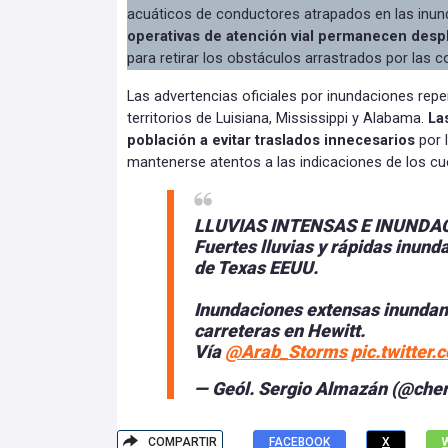
acuáticos de conductores atrapados en las inun
operativas de atención vial permanecen despl
para retirar los obstáculos arrastrados por las co
Las advertencias oficiales por inundaciones repe
territorios de Luisiana, Mississippi y Alabama.
La
población a evitar traslados innecesarios
por 
mantenerse atentos a las indicaciones de los cue
LLUVIAS INTENSAS E INUNDAC
Fuertes lluvias y rápidas inund
de Texas EEUU.
Inundaciones extensas inundan 
carreteras en Hewitt.
Vía
@Arab_Storms
pic.twitte
— Geól. Sergio Almazán (@che
COMPARTIR
FACEBOOK
X