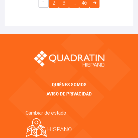
1
2
3
…
46
QUIÉNES SOMOS
AVISO DE PRIVACIDAD
Cambiar de estado
HISPANO