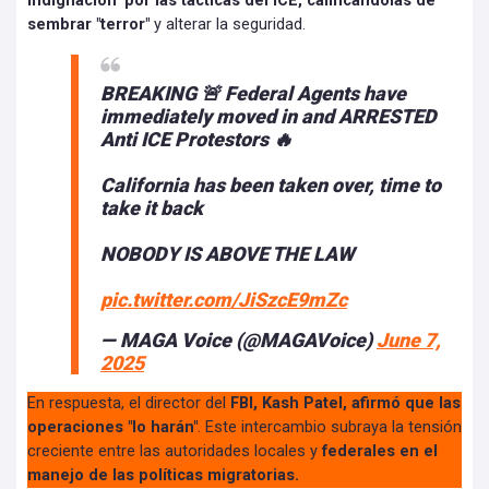
indignación" por las tácticas del ICE, calificándolas de
sembrar "terror"
y alterar la seguridad.
BREAKING 🚨 Federal Agents have
immediately moved in and ARRESTED
Anti ICE Protestors 🔥
California has been taken over, time to
take it back
NOBODY IS ABOVE THE LAW
pic.twitter.com/JiSzcE9mZc
— MAGA Voice (@MAGAVoice)
June 7,
2025
En respuesta, el director del
FBI, Kash Patel, afirmó que las
operaciones "lo harán"
. Este intercambio subraya la tensión
creciente entre las autoridades locales y
federales en el
manejo de las políticas migratorias.