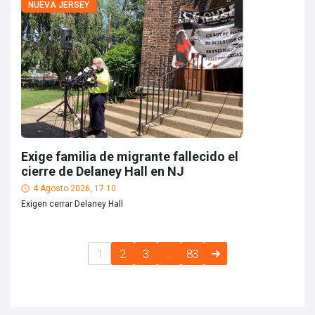
NUEVA JERSEY
Exige familia de migrante fallecido el
cierre de Delaney Hall en NJ
4 Agosto 2026, 17:10
Exigen cerrar Delaney Hall
1
2
3
…
83