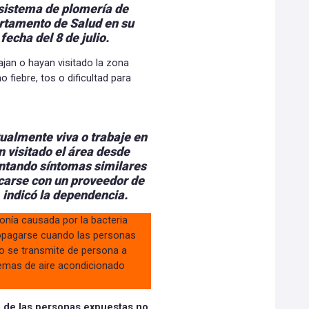
 sistema de plomería de
artamento de Salud en su
echa del 8 de julio.
ajan o hayan visitado la zona
 fiebre, tos o dificultad para
ualmente viva o trabaje en
 visitado el área desde
entando síntomas similares
icarse con un proveedor de
 indicó la dependencia.
onía causada por la bacteria
propagarse cuando las personas
o se transmite de persona a
stemas de aire acondicionado
a de las personas expuestas no