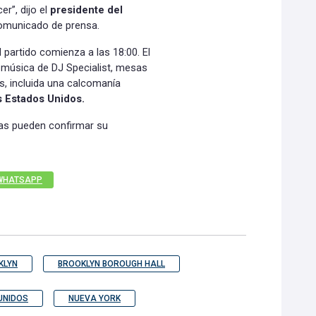
er”, dijo el
presidente del
omunicado de prensa.
 partido comienza a las 18:00. El
o, música de DJ Specialist, mesas
s, incluida una calcomanía
os Estados Unidos.
onas pueden confirmar su
WHATSAPP
KLYN
BROOKLYN BOROUGH HALL
UNIDOS
NUEVA YORK