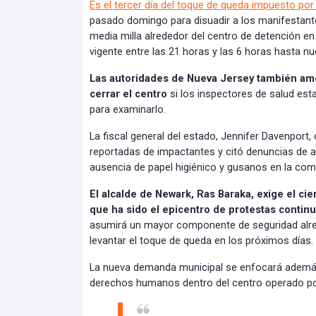
Es el tercer día del toque de queda impuesto por
pasado domingo para disuadir a los manifestant
media milla alrededor del centro de detención 
vigente entre las 21 horas y las 6 horas hasta nu
Las autoridades de Nueva Jersey también a
cerrar el centro
si los inspectores de salud es
para examinarlo.
La fiscal general del estado, Jennifer Davenport, 
reportadas de impactantes y citó denuncias de a
ausencia de papel higiénico y gusanos en la com
El alcalde de Newark, Ras Baraka, exige el cie
que ha sido el epicentro de protestas contin
asumirá un mayor componente de seguridad alre
levantar el toque de queda en los próximos días.
La nueva demanda municipal se enfocará ademá
derechos humanos dentro del centro operado p