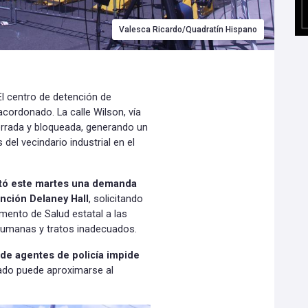
Valesca Ricardo/Quadratín Hispano
El centro de detención de
cordonado. La calle Wilson, vía
errada y bloqueada, generando un
 del vecindario industrial en el
ntó este martes una demanda
ención Delaney Hall
, solicitando
amento de Salud estatal a las
nhumanas y tratos inadecuados.
de agentes de policía impide
ado puede aproximarse al