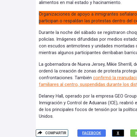
alimentos en mal estado y hacinamiento.
Organizaciones de apoyo a inmigrantes señalaro
participan o respaldan las protestas dentro del c
Durante la noche del sábado se registraron cho
policías. Imágenes difundidas por medios esta
con escudos antimotines y unidades montadas di
mientras algunos participantes derribaban barric
La gobernadora de Nueva Jersey, Mikie Sherrill, de
ordenó la creación de zonas de protesta protegid
confrontaciones. También
confirmó la reanudació
familiares al centro, suspendidas durante los dis
Delaney Hall, operado por la empresa GEO Group 
Inmigración y Control de Aduanas (ICE), reabrió 
de los principales focos de tensión por la políti
Unidos.
COMPARTIR
FACEBOOK
X