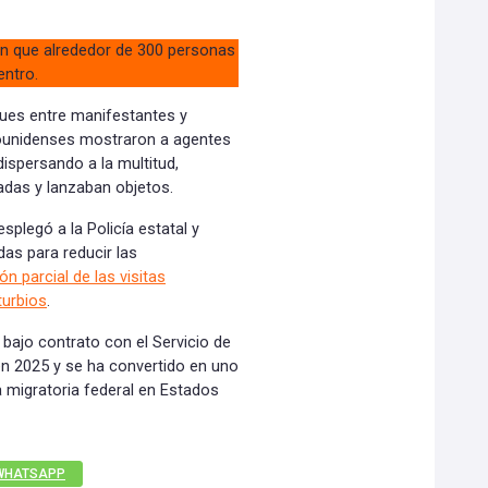
n que alrededor de 300 personas
entro.
ques entre manifestantes y
dounidenses mostraron a agentes
spersando a la multitud,
adas y lanzaban objetos.
splegó a la Policía estatal y
as para reducir las
n parcial de las visitas
turbios
.
bajo contrato con el Servicio de
en 2025 y se ha convertido en uno
ca migratoria federal en Estados
WHATSAPP