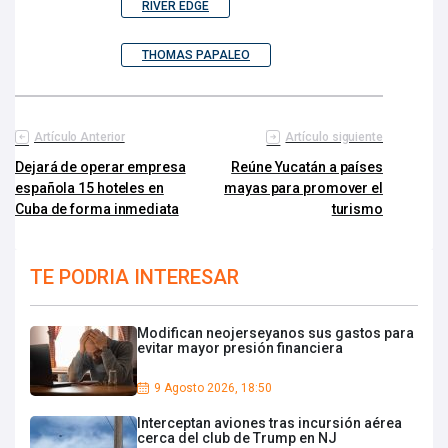
RIVER EDGE
THOMAS PAPALEO
Artículo Anterior
Artículo siguiente
Dejará de operar empresa
Reúne Yucatán a países
española 15 hoteles en
mayas para promover el
Cuba de forma inmediata
turismo
TE PODRIA INTERESAR
Modifican neojerseyanos sus gastos para
evitar mayor presión financiera
9 Agosto 2026, 18:50
Interceptan aviones tras incursión aérea
cerca del club de Trump en NJ