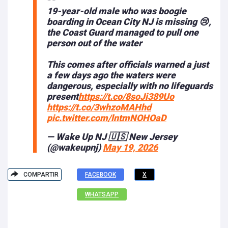
19-year-old male who was boogie
boarding in Ocean City NJ is missing 😢,
the Coast Guard managed to pull one
person out of the water
This comes after officials warned a just
a few days ago the waters were
dangerous, especially with no lifeguards
present
https://t.co/8soJi389Uo
https://t.co/3whzoMAHhd
pic.twitter.com/lntmNOHOaD
— Wake Up NJ 🇺🇸 New Jersey
(@wakeupnj)
May 19, 2026
COMPARTIR
FACEBOOK
X
WHATSAPP