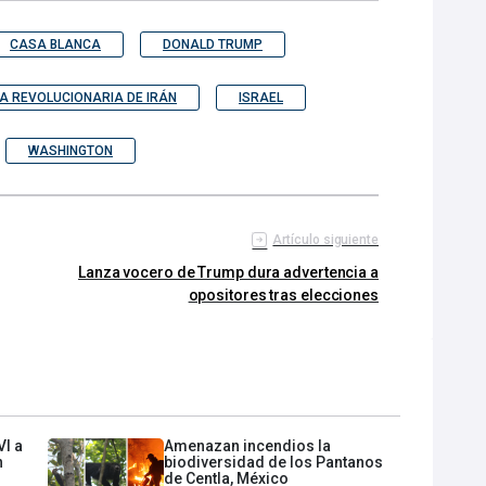
CASA BLANCA
DONALD TRUMP
A REVOLUCIONARIA DE IRÁN
ISRAEL
WASHINGTON
Artículo siguiente
Lanza vocero de Trump dura advertencia a
opositores tras elecciones
VI a
Amenazan incendios la
n
biodiversidad de los Pantanos
de Centla, México