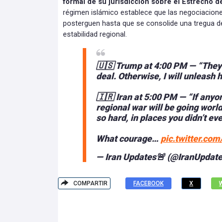
formal de su jurisdicción sobre el Estrecho 
régimen islámico establece que las negociacione
posterguen hasta que se consolide una tregua def
estabilidad regional.
🇺🇸 Trump at 4:00 PM — “They
deal. Otherwise, I will unleash h
🇮🇷 Iran at 5:00 PM — “If anyon
regional war will be going world
so hard, in places you didn’t ev
What courage…
pic.twitter.co
— Iran Updates🚨 (@IranUpda
COMPARTIR
FACEBOOK
X