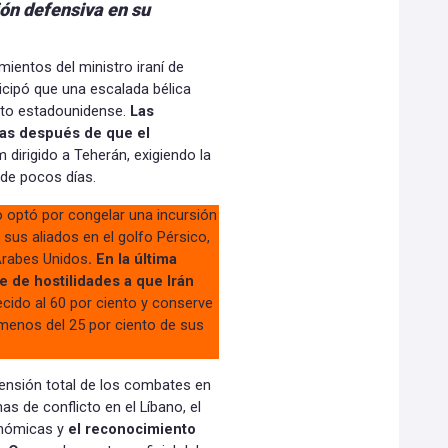
ción defensiva en su
ientos del ministro iraní de
icipó que una escalada bélica
cito estadounidense.
Las
ras después de que el
 dirigido a Teherán, exigiendo la
 de pocos días.
 optó por congelar una incursión
 sus aliados en el golfo Pérsico,
 Árabes Unidos
. En la última
e de hostilidades a que Irán
cido al 60 por ciento y conserve
 menos del 25 por ciento de sus
ensión total de los combates en
as de conflicto en el Líbano, el
onómicas y
el reconocimiento