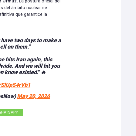
de Ormuz.
La postura oficial del
s del ámbito nuclear se
initiva que garantice la
 have two days to make a
ell on them.”
e hits Iran again, this
wide. And we will hit you
en know existed." 🔥
m/SlUpS4rVb1
tesNow)
May 20, 2026
WHATSAPP