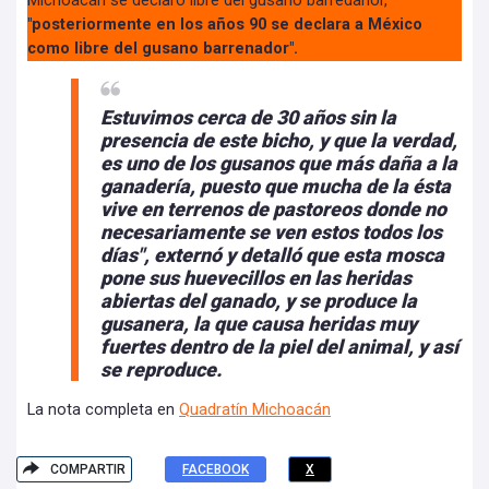
Michoacán se declaró libre del gusano barredanor,
"posteriormente en los años 90 se declara a México
como libre del gusano barrenador".
Estuvimos cerca de 30 años sin la
presencia de este bicho, y que la verdad,
es uno de los gusanos que más daña a la
ganadería, puesto que mucha de la ésta
vive en terrenos de pastoreos donde no
necesariamente se ven estos todos los
días"
, externó y detalló que esta mosca
pone sus huevecillos en las heridas
abiertas del ganado, y se produce la
gusanera, la que causa heridas muy
fuertes dentro de la piel del animal, y así
se reproduce.
La nota completa en
Quadratín Michoacán
COMPARTIR
FACEBOOK
X