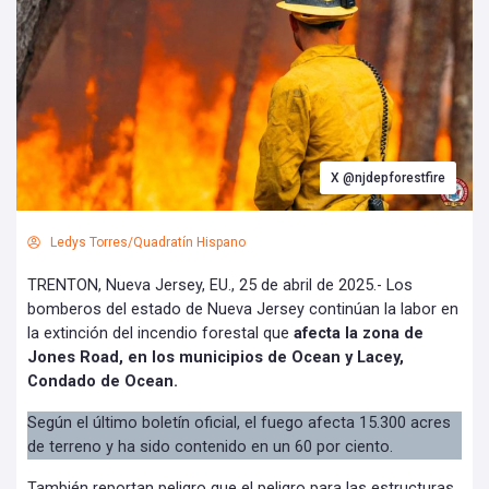
X @njdepforestfire
Ledys Torres/Quadratín Hispano
TRENTON, Nueva Jersey, EU., 25 de abril de 2025.- Los
bomberos del estado de Nueva Jersey continúan la labor en
la extinción del incendio forestal que
afecta la zona de
Jones Road, en los municipios de Ocean y Lacey,
Condado de Ocean.
Según el último boletín oficial, el fuego afecta 15.300 acres
de terreno y ha sido contenido en un 60 por ciento.
También reportan peligro que el peligro para las estructuras