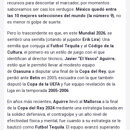
recursos para descontar el marcador; por momentos
saboreamos ser casi los verdugos.
México quedó entre
las 10 mejores selecciones del mundo (la número 9)
, no
es menor ni golpe de suerte.
Pero lo trascendente es que, en este
Mundial 2026
, se
sembró una semilla (citando al jugador
Erik Lira
). Una
semilla que conjuga al
Futbol Tequila
y al
Código de la
Cultura
; el primero es un estilo de juego con el que
identifican al director técnico,
Javier “El Vasco” Aguirre
,
estilo que le permitió llevar al modesto equipo
de
Osasuna
a disputar una final de la
Copa del Rey
, que
perdió ante
Betis
en 2005; escuadra con la que también
disputó la
Copa de la UEFA
y fue equipo revelación de la
Liga en la temporada
2005-2006
.
En años más recientes,
Aguirre
llevó al
Mallorca
a la final
de la
Copa del Rey 2024
mediante una estrategia basada en
la solidez defensiva, el contragolpe y un alto nivel de
efectividad física y mental; fue cuando a su estrategia se le
bautizó como
Futbol Tequila
. El equipo avanzó superando