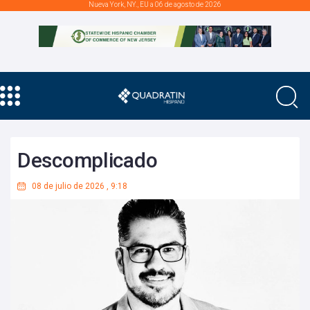
Nueva York, NY., EU a 06 de agosto de 2026
Descomplicado
08 de julio de 2026
,
9:18