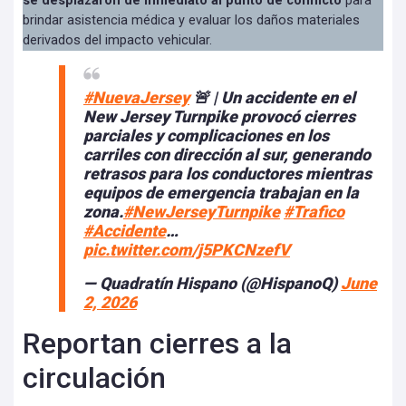
se desplazaron de inmediato al punto de conflicto
para
brindar asistencia médica y evaluar los daños materiales
derivados del impacto vehicular.
#NuevaJersey
🚨 | Un accidente en el
New Jersey Turnpike provocó cierres
parciales y complicaciones en los
carriles con dirección al sur, generando
retrasos para los conductores mientras
equipos de emergencia trabajan en la
zona.
#NewJerseyTurnpike
#Trafico
#Accidente
…
pic.twitter.com/j5PKCNzefV
— Quadratín Hispano (@HispanoQ)
June
2, 2026
Reportan cierres a la
circulación