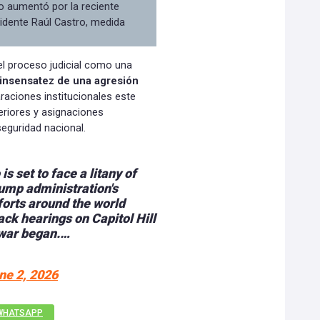
o aumentó por la reciente
idente Raúl Castro, medida
 el proceso judicial como una
la insensatez de una agresión
raciones institucionales este
eriores y asignaciones
seguridad nacional.
s set to face a litany of
ump administration's
fforts around the world
ck hearings on Capitol Hill
n war began.…
ne 2, 2026
WHATSAPP