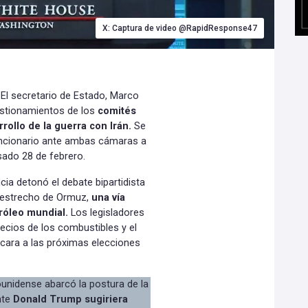
X: Captura de video @RapidResponse47
 El secretario de Estado, Marco
uestionamientos de los
comités
arrollo de la guerra con Irán.
Se
funcionario ante ambas cámaras a
pasado 28 de febrero.
cia detonó el debate bipartidista
l estrecho de Ormuz,
una vía
tróleo mundial.
Los legisladores
ecios de los combustibles y el
 cara a las próximas elecciones
dounidense abarcó la postura de la
nte
Donald Trump sugiriera