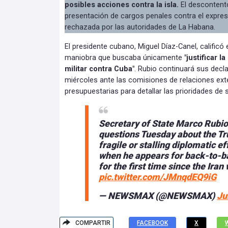
posibles acciones contra la isla.
El descontent
presentación de cargos penales contra el expres
rechazada por las autoridades de La Habana.
El presidente cubano, Miguel Díaz-Canel, calificó
maniobra que buscaba únicamente
"justificar 
militar contra Cuba"
. Rubio continuará sus decla
miércoles ante las comisiones de relaciones ext
presupuestarias para detallar las prioridades de 
Secretary of State Marco Rubio i
questions Tuesday about the Tr
fragile or stalling diplomatic e
when he appears for back-to-ba
for the first time since the Ira
pic.twitter.com/JMnqdEQ9iG
— NEWSMAX (@NEWSMAX)
Ju
COMPARTIR
FACEBOOK
X