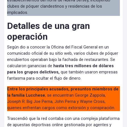
establecimientos del norte de Nueva Jersey, incluyendo
clubes de póquer clandestinos y residencias de los
implicados.
Detalles de una gran
operación
Según dio a conocer la Oficina del Fiscal General en un
comunicado oficial de su sitio web, varios clubes de póquer
encubiertos operaban bajo la fachada de restaurantes. Se
calcularon ganancias de
hasta tres millones de dólares
para los grupos delictivos,
que también usaron empresas
fantasma para ocultar el flujo de dinero.
Entre los principales acusados, presuntos miembros de
la familia Lucchese
, se encuentran George Zappola,
Joseph R. Big Joe Perna, John Perna y Wayne Cross,
quienes enfrentan cargos como extorsión y conspiración.
Trascendió que la red contaba con una compleja plataforma
de apuestas deportivas online gestionada por agentes y