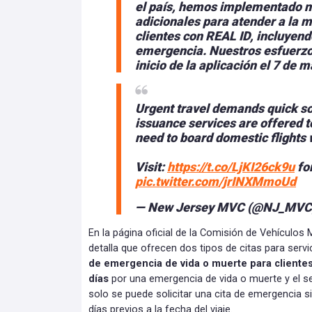
el país, hemos implementado 
adicionales para atender a la 
clientes con REAL ID, incluyen
emergencia. Nuestros esfuerzo
inicio de la aplicación el 7 de 
Urgent travel demands quick s
issuance services are offered 
need to board domestic flights 
Visit:
https://t.co/LjKI26ck9u
for
pic.twitter.com/jrINXMmoUd
— New Jersey MVC (@NJ_MVC
En la página oficial de la Comisión de Vehículo
detalla que ofrecen dos tipos de citas para serv
de emergencia de vida o muerte para clientes
días
por una emergencia de vida o muerte y el se
solo se puede solicitar una cita de emergencia s
días previos a la fecha del viaje.