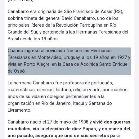
Canabarro era originaria de São Francisco de Assis (RS),
sobrina trineta del general David Canabarro, uno de los
principales líderes de la Revolución Farroupilha en Río
Grande del Sur, y pertenecía a las Hermanas Teresianas del
Brasil desde los 19 años.
Cuando ingresó al noviciado fue con las Hermanas
Teresianas en Montevideo, Uruguay, a los 19 años en 1927 y
vivía en Porto Alegre, en la Casa de Acolhida Santo Enrique
de Ossó.
La hermana Canabarro fue profesora de portugués,
matemáticas, ciencias, historia, religión y arte, por muchos
años de su vida en colegios pertenecientes a la
organización en Río de Janeiro, Itaquí y Santana do
Livramento.
Canabarro nació el 27 de mayo de 1908 y
vivió dos guerras
mundiales, vio la elección de diez Papas, y en marzo del
año pasado, aseguró que uno de sus secretos para