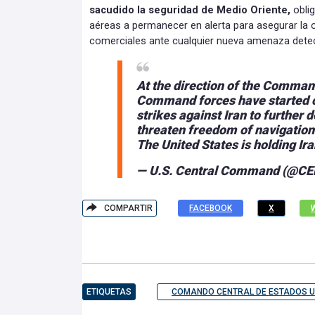
sacudido la seguridad de Medio Oriente,
oblig
aéreas a permanecer en alerta para asegurar la o
comerciales ante cualquier nueva amenaza detec
At the direction of the Command
Command forces have started c
strikes against Iran to further d
threaten freedom of navigation 
The United States is holding Ir
— U.S. Central Command (@
COMPARTIR
FACEBOOK
X
ETIQUETAS
COMANDO CENTRAL DE ESTADOS U