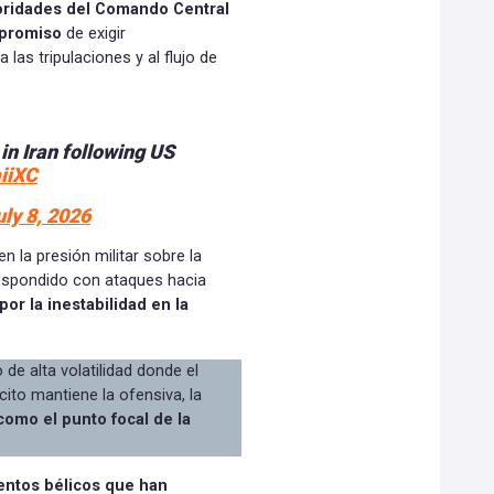
oridades del Comando Central
mpromiso
de exigir
las tripulaciones y al flujo de
in Iran following US
iiXC
uly 8, 2026
 la presión militar sobre la
respondido con ataques hacia
or la inestabilidad en la
de alta volatilidad donde el
ito mantiene la ofensiva, la
mo el punto focal de la
entos bélicos que han