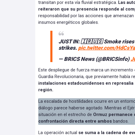
transitan por esta vía fluvial estratégica.
Las aut
reiteraron que su presencia responde al co
responsabilidad por las acciones que amenazan a 
insumos energéticos globales.
JUST IN: 🇮🇷🇺🇸 Smoke rises 
strikes.
pic.twitter.com/HdCsYa
— BRICS News (@BRICSinfo)
J
Este despliegue de fuerza marca un incremento en
Guardia Revolucionaria, que previamente había 
instalaciones estadounidenses en represalia p
región.
La escalada de hostilidades ocurre en un entorno 
diálogo parece haberse agotado. Mientras el Ejérc
situación en el estrecho de
Ormuz permanece co
confrontación directa entre ambos
bandos.
La operación actual
se suma a la cadena de ev