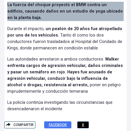
La fuerza del choque proyectó el BMW contra un
edificio, causando daños en un estudio de yoga ubicado
en la planta baja.
Durante el impacto,
un peatón de 20 años fue atropellado
por uno de los vehículos.
Tanto él como los dos
conductores fueron trasladados al Hospital del Condado de
Kings, donde permanecen en condición estable.
Las autoridades arrestaron a ambos conductores.
Walker
enfrenta cargos de agresión vehicular, daños criminales
y pasar un semáforo en rojo. Hayes fue acusado de
agresión vehicular, conducir bajo la influencia de
alcohol o drogas, resistencia al arresto,
poner en peligro
imprudentemente y conducción temeraria.
La policía continúa investigando las circunstancias que
desencadenaron el incidente.
COMPARTIR
FACEBOOK
X