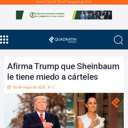
Nueva York, NY., EU a 07 de agosto de 2026
Afirma Trump que Sheinbaum
le tiene miedo a cárteles
05 de mayo de 2025
,
8:12