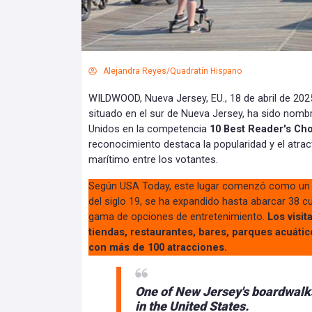
Alejandra Reyes/Quadratín Hispano
WILDWOOD, Nueva Jersey, EU., 18 de abril de 202
situado en el sur de Nueva Jersey, ha sido nomb
Unidos en la competencia
10 Best Reader's Ch
reconocimiento destaca la popularidad y el atra
marítimo entre los votantes.
Según USA Today, este lugar comenzó como un p
del siglo 19, se ha expandido hasta abarcar 38 c
gama de opciones de entretenimiento.
Los visit
tiendas, restaurantes, bares, parques acuáti
con más de 100 atracciones.
One of New Jersey's boardwalk
in the United States.