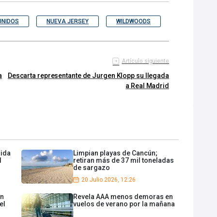
UNIDOS
NUEVA JERSEY
WILDWOODS
Artículo siguiente
a
Descarta representante de Jurgen Klopp su llegada
a Real Madrid
lida
Limpian playas de Cancún;
l
retiran más de 37 mil toneladas
de sargazo
20 Julio 2026, 12:26
en
Revela AAA menos demoras en
el
vuelos de verano por la mañana