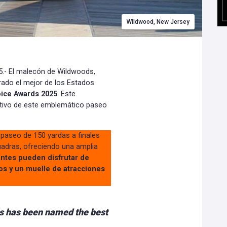
Wildwood, New Jersey
5.- El malecón de Wildwoods,
rado el mejor de los Estados
oice Awards 2025
. Este
ctivo de este emblemático paseo
aseo de 150 yardas a finales
uadras, ofreciendo una amplia
antes pueden disfrutar de
cos y un muelle de atracciones
s has been named the best