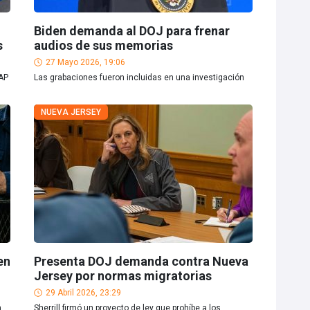
Biden demanda al DOJ para frenar
s
audios de sus memorias
27 Mayo 2026, 19:06
AP
Las grabaciones fueron incluidas en una investigación
NUEVA JERSEY
en
Presenta DOJ demanda contra Nueva
Jersey por normas migratorias
29 Abril 2026, 23:29
a
Sherrill firmó un proyecto de ley que prohíbe a los