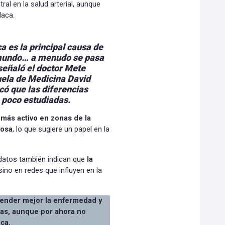
al en la salud arterial, aunque
laca.
 es la principal causa de
 mundo… a menudo se pasa
 señaló el doctor Mete
uela de Medicina David
có que las diferencias
o poco estudiadas.
más activo en zonas de la
rosa
, lo que sugiere un papel en la
 datos también indican que
la
 sino en redes que influyen en la
tender mejor la enfermedad y
das, aunque por ahora no
ca.