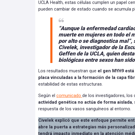
UCLA Health, estas células cumplen un papel centr
pueden cambiar de estado cuando se acumula p
“Aunque la enfermedad cardíaca
muerte en mujeres en todo el
por alto o se diagnostica mal”,
Civelek, investigador de la Esc
Geffen de la UCLA, quien desta
biológicas entre sexos han sid
Los resultados muestran que
el gen MYH9 está 
placa vinculadas a la formación de la capa fib
estabilidad de estas estructuras.
Según el
comunicado
de los investigadores, los
actividad genética no actúa de forma aislada
,
respuesta de los vasos sanguíneos al entorno.
Civelek explicó que este enfoque permite en
abre la puerta a estrategias más personaliza
tendrá impacto inmediato en la atención médi