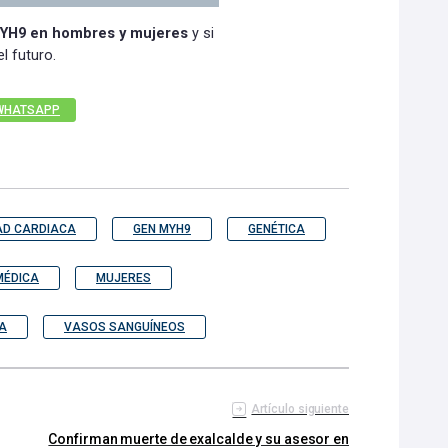
YH9 en hombres y mujeres
y si
l futuro.
WHATSAPP
AD CARDIACA
GEN MYH9
GENÉTICA
MÉDICA
MUJERES
A
VASOS SANGUÍNEOS
Artículo siguiente
Confirman muerte de exalcalde y su asesor en