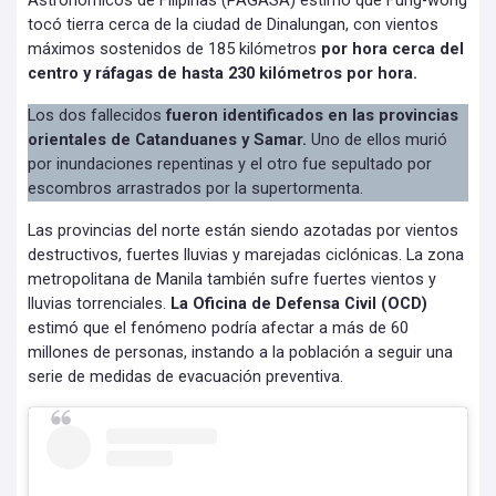
Astronómicos de Filipinas (PAGASA) estimó que Fung-wong
tocó tierra cerca de la ciudad de Dinalungan, con vientos
máximos sostenidos de 185 kilómetros
por hora cerca del
centro y ráfagas de hasta 230 kilómetros por hora.
Los dos fallecidos
fueron identificados en las provincias
orientales de Catanduanes y Samar.
Uno de ellos murió
por inundaciones repentinas y el otro fue sepultado por
escombros arrastrados por la supertormenta.
Las provincias del norte están siendo azotadas por vientos
destructivos, fuertes lluvias y marejadas ciclónicas. La zona
metropolitana de Manila también sufre fuertes vientos y
lluvias torrenciales.
La Oficina de Defensa Civil (OCD)
estimó que el fenómeno podría afectar a más de 60
millones de personas, instando a la población a seguir una
serie de medidas de evacuación preventiva.