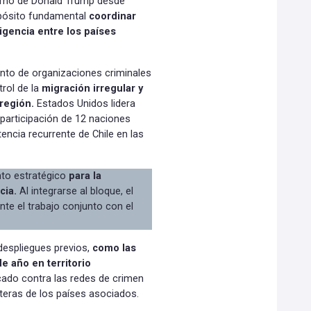
ierno de Donald Trump desde
opósito fundamental
coordinar
ligencia entre los países
nto de organizaciones criminales
trol de la
migración irregular y
 región.
Estados Unidos lidera
a participación de 12 naciones
encia recurrente de Chile en las
to estratégico
para la
cia.
Al integrarse al bloque, el
te el trabajo conjunto con el
 despliegues previos,
como las
e año en territorio
icado contra las redes de crimen
teras de los países asociados.