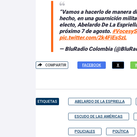
“Vamos a hacerlo de manera di
hecho, en una guarnición militar
electo, Abelardo De La Espriell
próximo 7 de agosto.
#VocesyS
pic.twitter.com/2k4FiEsSzL
— BluRadio Colombia (@BluRa
COMPARTIR
FACEBOOK
X
ETIQUETAS
ABELARDO DE LA ESPRIELLA
ESCUDO DE LAS AMÉRICAS
POLICIALES
POLÍTICA