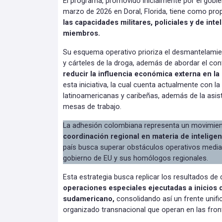
El programa, promovido inicialmente por el gob
marzo de 2026 en Doral, Florida, tiene como pr
las capacidades militares, policiales y de inte
miembros.
Su esquema operativo prioriza el desmantelamie
y cárteles de la droga, además de abordar el con
reducir la influencia económica externa en la
esta iniciativa, la cual cuenta actualmente con l
latinoamericanas y caribeñas, además de la asist
mesas de trabajo.
La adhesión colombiana representa un movimien
coordinación regional en materia de inteligen
país busca superar obstáculos operativos median
gobierno de EU y sus homólogos regionales.
Esta estrategia busca replicar los resultados de
operaciones especiales ejecutadas a inicios d
sudamericano,
consolidando así un frente unif
organizado transnacional que operan en las fron