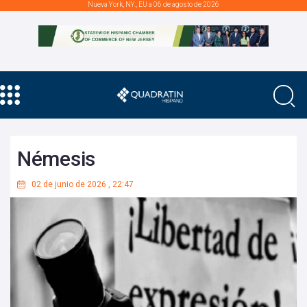
Nueva York, NY., EU a 06 de agosto de 2026
Némesis
02 de junio de 2026
,
22:47