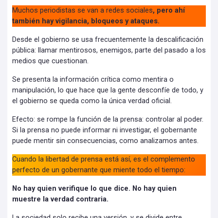
Muchos periodistas se van a redes sociales
, pero ahí
también hay vigilancia, bloqueos y ataques.
Desde el gobierno se usa frecuentemente la descalificación
pública: llamar mentirosos, enemigos, parte del pasado a los
medios que cuestionan.
Se presenta la información crítica como mentira o
manipulación, lo que hace que la gente desconfíe de todo, y
el gobierno se queda como la única verdad oficial.
Efecto: se rompe la función de la prensa: controlar al poder.
Si la prensa no puede informar ni investigar, el gobernante
puede mentir sin consecuencias, como analizamos antes.
Cuando la libertad de prensa está así, es el complemento
perfecto de un gobernante que miente todo el tiempo:
No hay quien verifique lo que dice. No hay quien
muestre la verdad contraria.
La sociedad solo recibe una versión, y se divide entre