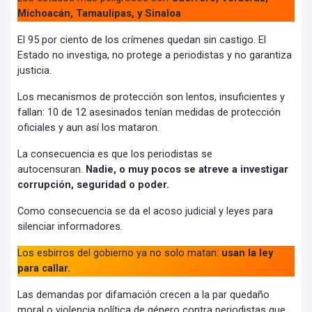
Michoacán, Tamaulipas, y Sinaloa
El 95 por ciento de los crímenes quedan sin castigo. El
Estado no investiga, no protege a periodistas y no garantiza
justicia.
Los mecanismos de protección son lentos, insuficientes y
fallan: 10 de 12 asesinados tenían medidas de protección
oficiales y aun así los mataron.
La consecuencia es que los periodistas se
autocensuran.
Nadie, o muy pocos se atreve a investigar
corrupción, seguridad o poder.
Como consecuencia se da el acoso judicial y leyes para
silenciar informadores.
Los esbirros del gobierno ya no solo matan:
usan la ley
para callar.
Las demandas por difamación crecen a la par quedaño
moral o violencia política de género contra periodistas que