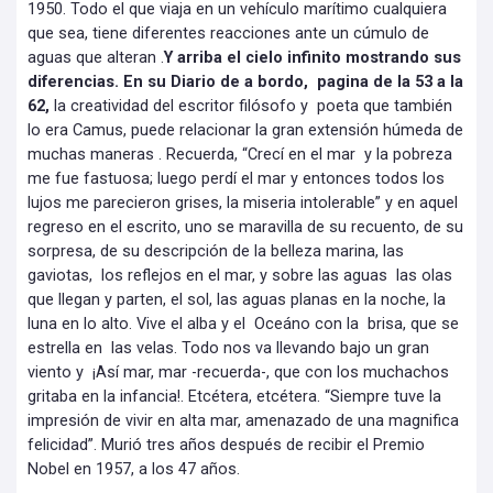
1950. Todo el que viaja en un vehículo marítimo cualquiera
que sea, tiene diferentes reacciones ante un cúmulo de
aguas que alteran .
Y arriba el cielo infinito mostrando sus
diferencias. En su Diario de a bordo, pagina de la 53 a la
62,
la creatividad del escritor filósofo y poeta que también
lo era Camus, puede relacionar la gran extensión húmeda de
muchas maneras . Recuerda, “Crecí en el mar y la pobreza
me fue fastuosa; luego perdí el mar y entonces todos los
lujos me parecieron grises, la miseria intolerable” y en aquel
regreso en el escrito, uno se maravilla de su recuento, de su
sorpresa, de su descripción de la belleza marina, las
gaviotas, los reflejos en el mar, y sobre las aguas las olas
que llegan y parten, el sol, las aguas planas en la noche, la
luna en lo alto. Vive el alba y el Oceáno con la brisa, que se
estrella en las velas. Todo nos va llevando bajo un gran
viento y ¡Así mar, mar -recuerda-, que con los muchachos
gritaba en la infancia!. Etcétera, etcétera. “Siempre tuve la
impresión de vivir en alta mar, amenazado de una magnifica
felicidad”. Murió tres años después de recibir el Premio
Nobel en 1957, a los 47 años.