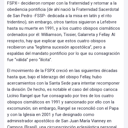
FSPX– decidieron romper con la fraternidad y retornar a la
obediencia pontificia (de ahí nació la Fraternidad Sacerdotal
de San Pedro -FSSP- dedicada a la misa en latín y el rito
tridentino); sin embargo, otros tantos siguieron a Lefebvre
hasta su muerte en 1991, y a los cuatro obispos cismáticos
ordenados por él: Williamson, Tissier, Galarreta y Fellay. Al
respecto, hay que explicar que estos cuatro obispos
recibieron una “legítima sucesión apostólica”, pero a
espaldas del mandato pontificio por lo que su consagración
fue “válida” pero “ilícita”.
El movimiento de la FSPX creció en las siguientes décadas
hasta que, bajo el liderazgo del obispo Fellay, hubo
acercamientos con la Santa Sede para intentar recomponer
la división. De hecho, es notable el caso del obispo carioca
Licínio Rangel que fue consagrado por tres de los cuatro
obispos cismáticos en 1991 y sancionado por ello con la
excomunión; sin embargo, Rangel se reconcilió con el Papa
y con la Iglesia en 2001 y fue designado como
administrador apostólico de San Juan María Vianney en
Campos (Brasil), una circunscripción eclesiástica personal