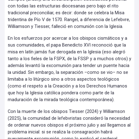
con todas las estructuras diocesanas pero bajo el rito
tradicional preconciliar, es decir: donde se celebra la Misa
tridentina de Pío V de 1570. Rangel, a diferencia de Lefebvre,
Williamson y Tiesser, falleció en comunión con la Iglesia.
En los esfuerzos por acercar a los obispos cismáticos y a
sus comunidades, el papa Benedicto XVI reconoció que la
misa en latín jamás fue derogada en la Iglesia (eso alegró
tanto a los fieles de la FSPX, de la FSSP y a muchos otros) y
además levantó la excomunión para tender un puente hacia
la unidad. Sin embargo, la separación –como se vio– no se
limitaba a lo litúrgico sino a otros aspectos teológicos
(como el respeto a la Creación y a los Derechos Humanos
que hoy la Iglesia católica pondera como parte de la
maduración de la mirada teológica contemporánea).
Con la muerte de los obispos Tiesser (2024) y Williamson
(2025), la comunidad de lefebvristas consideró la necesidad
de ordenar nuevos obispos el próximo julio y así llegamos al
problema inicial: si se realiza la consagración habrá
nuevamente excomunión, como lo explicó el cardenal