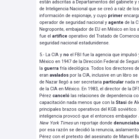
están adscritas a Departamentos del gabinete y
de Inteligencia Nacional que se creó a raíz de lo
información de espionaje, y cuyo
primer
encarga
operador de seguridad nacional y
agente
de la C
Negroponte, embajador de EU en México en los 
fue el
artífice
operativo del Tratado de Comercio
seguridad nacional estadunidense.
5.- La CIA y
no
el FBI fue la agencia que impulsó
México en 1947 de la Dirección Federal de Segur
la
guerra
fría ideológica. Todos los directores d
eran
avalados
por la CIA, inclusive en un libro s
de Nazar llegó a ser secretaria
particular
nada me
de la CIA en México. En 1983, el director de la D
Pérez
canceló
las relaciones de dependencia con
capacitación nada menos que con la
Stasi
de Al
principales brazos operativos del KGB soviético.
inteligencia provocó que el entonces embajador
New York Times
un reportaje donde
denunciaba
por esa razón se decidió la renuncia, aislamient
Pérez con el pretexto del asesinato de Manuel B