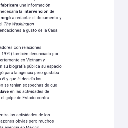
e
fabricara
una información
necesaria la
intervención
de
e
negó
a redactar el documento y
el
The Washington
endaciones a gusto de la Casa
dores con relaciones
4-1979) también denunciado por
iertamente en Vietnam y
n su biografía pública su espacio
jó para la agencia pero gustaba
 él y que él decidía las
ién se tenían sospechas de que
clave
en las actividades de
 el golpe de Estado contra
ntra las actividades de los
r razones obvias pero muchos
la agencia en México