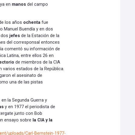
 ya en
manos
del campo
 de los años
ochenta
fue
ico Manuel Buendía y en dos
e dos
jefes
de la Estación de la
nes del corresponsal entonces
día comentó su información de
ca Latina, entre ellos 26 en
ectorio
de miembros de la CIA
 varios estados de la República.
garon el asesinato de
como una de las pistas
s en la Segunda Guerra y
as
y en 1977 el periodista de
atergate junto con Bob
n ensayo sobre
la CIA y la
t/uploads/Carl-Bernstein-1977-