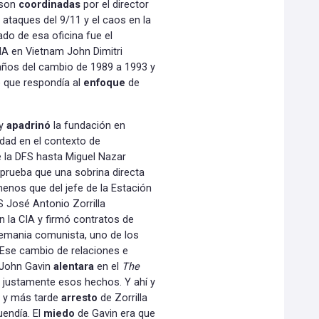
 son
coordinadas
por el director
s ataques del 9/11 y el caos en la
do de esa oficina fue el
IA en Vietnam John Dimitri
años del cambio de 1989 a 1993 y
 que respondía al
enfoque
de
 y
apadrinó
la fundación en
idad en el contexto de
e la DFS hasta Miguel Nazar
e prueba que una sobrina directa
nos que del jefe de la Estación
FS José Antonio Zorrilla
 la CIA y firmó contratos de
emania comunista, uno de los
 Ese cambio de relaciones e
 John Gavin
alentara
en el
The
justamente esos hechos. Y ahí y
o y más tarde
arresto
de Zorrilla
uendía. El
miedo
de Gavin era que