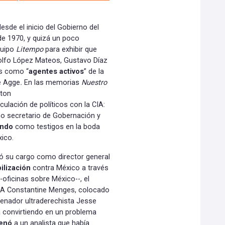
desde el inicio del Gobierno del
de 1970, y quizá un poco
quipo
Litempo
para exhibir que
lfo López Mateos, Gustavo Díaz
os como “
agentes activos
” de la
e Agge
.
En las memorias
Nuestro
ston
ulación de políticos con la CIA:
o secretario de Gobernación y
ando
como testigos en la boda
xico.
izó su cargo como director general
ilización
contra México a través
-oficinas sobre México--, el
IA Constantine Menges, colocado
senador ultraderechista Jesse
a convirtiendo en un problema
enó
a un analista que había