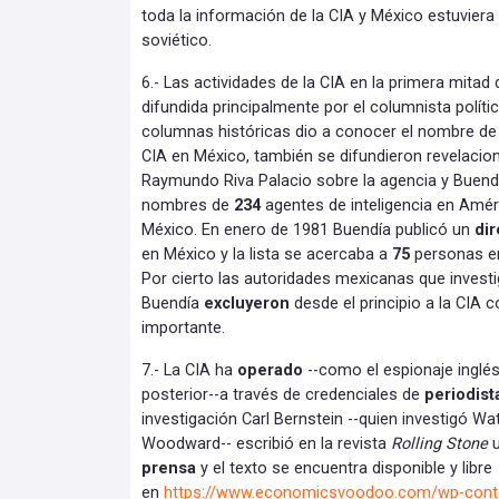
toda la información de la CIA y México estuviera
soviético.
6.- Las actividades de la CIA en la primera mitad
difundida principalmente por el columnista polít
columnas históricas dio a conocer el nombre d
CIA en México, también se difundieron revelacio
Raymundo Riva Palacio sobre la agencia y Buen
nombres de
234
agentes de inteligencia en Améri
México. En enero de 1981 Buendía publicó un
dir
en México y la lista se acercaba a
75
personas en
Por cierto las autoridades mexicanas que investi
Buendía
excluyeron
desde el principio a la CIA 
importante.
7.- La CIA ha
operado
--como el espionaje inglé
posterior--a través de credenciales de
periodist
investigación Carl Bernstein --quien investigó W
Woodward-- escribió en la revista
Rolling Stone
u
prensa
y el texto se encuentra disponible y libre
en
https://www.economicsvoodoo.com/wp-conten