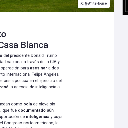
X: @WhiteHouse
zo
 Casa Blanca
io
del presidente Donald Trump
ad nacional a través de la CIA y
la operación para
asesinar
a dos
rto Internacional Felipe Ángeles
e crisis política en el ejercicio del
resó
la agencia de inteligencia al
ruedan como
bola
de nieve sin
A, que fue
documentado
aún
portación de
inteligencia
y cuya
del Congreso norteamericano, la