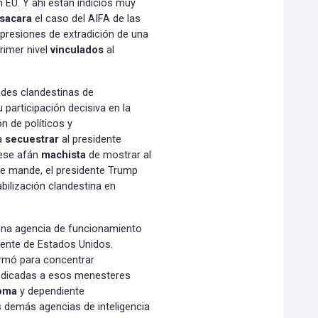
n EU. Y ahí están indicios muy
sacara
el caso del AIFA de las
 presiones de extradición de una
rimer nivel
vinculados
al
dades clandestinas de
 participación decisiva en la
n de políticos y
ra
secuestrar
al presidente
 ese afán
machista
de mostrar al
e mande, el presidente Trump
bilización clandestina en
una agencia de funcionamiento
dente de Estados Unidos.
ormó para concentrar
edicadas a esos menesteres
oma
y dependiente
 demás agencias de inteligencia