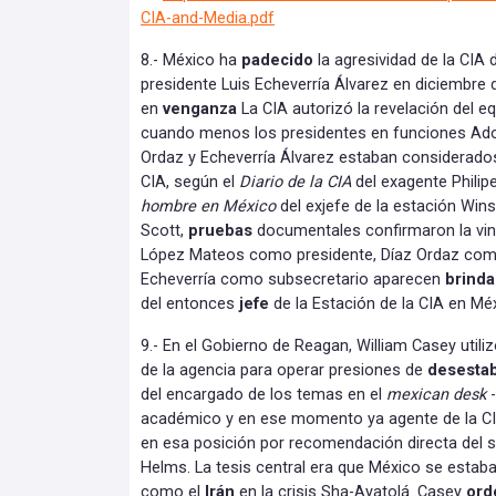
CIA-and-Media.pdf
8.- México ha
padecido
la agresividad de la CIA 
presidente Luis Echeverría Álvarez en diciembre 
en
venganza
La CIA autorizó la revelación del e
cuando menos los presidentes en funciones Ado
Ordaz y Echeverría Álvarez estaban considerad
CIA, según el
Diario de la CIA
del exagente Philip
hombre en México
del exjefe de la estación Win
Scott,
pruebas
documentales confirmaron la vinc
López Mateos como presidente, Díaz Ordaz com
Echeverría como subsecretario aparecen
brind
del entonces
jefe
de la Estación de la CIA en Mé
9.- En el Gobierno de Reagan, William Casey util
de la agencia para operar presiones de
desestab
del encargado de los temas en el
mexican desk
-
académico y en ese momento ya agente de la C
en esa posición por recomendación directa del 
Helms. La tesis central era que México se estab
como el
Irán
en la crisis Sha-Ayatolá. Casey
ord