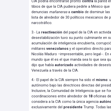
CIA podría encontrarse pronto
contra
la pared e
tibios de que la CIA pudiera pedirle a México que
denuncias
mañaneras
a
cambio
de disminuir las
lista de alrededor de 30 políticos mexicanos de p
narcotráfico.
3.- La
reactivación
del papel de la CIA en activi
desestabilización tuvo su punto culminante en su
acumulación de inteligencia encubierta, corrupció
militares
venezolanos
y el operativo directo pa
Nicolás Maduro –impresentable, pero legal--. En
mundo que él es el que manda sea lo que sea qu
dijo que había
autorizado
actividades de desesta
Venezuela a través de la CIA.
4.- El papel de la CIA siempre ha sido el
mismo
: 
autónomo bajo las directrices directas del presi
Inclusive, la Comunidad de Inteligencia que se f
coordinaciones entre alrededor de
18
oficinas d
considera a la CIA como la única agencia
autón
exclusivamente del
presidente
Trump. Todas las