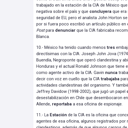
trabajado en la estación de la CIA de México qu
negativa sobre el país y que
concluyera
que era 
seguridad de EU, pero el analista John Horton s
por si fuera poco escribió un artículo público en 
Post
para
denunciar
que la CIA fabricaba recom
Blanca.
10.- México ha tenido cuando menos
tres
embaja
directísimas con la CIA: Joseph John Jova (197
Buendía, Negroponte que operó clandestina y ab
Honduras y el actual Ronald Johnson que tiene e
como agente activo de la CIA. Gavin
nunca
traba
decir con voz en cuello que la CIA
trabajaba
para
actividades clandestinas del organismo. Y tamb
Jeffrey Davidow (1998-2002), que jugó un papel
desestabilización en Chile que desembocaron en
Allende,
reportaba
a esa oficina de espionaje.
11.- La
Estación
de la CIA es la oficina que conce
agentes de esa oficina, algunos registrados po
clandestinos, además de que algunos cargos de 