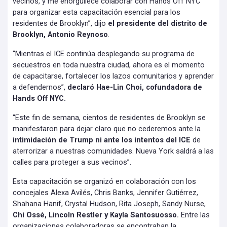
vecinos, y me enorgullece colaborar con Hands Off NYC
para organizar esta capacitación esencial para los
residentes de Brooklyn”, dijo
el presidente del distrito de
Brooklyn, Antonio Reynoso
.
“Mientras el ICE continúa desplegando su programa de
secuestros en toda nuestra ciudad, ahora es el momento
de capacitarse, fortalecer los lazos comunitarios y aprender
a defendernos”,
declaró Hae-Lin Choi, cofundadora de
Hands Off NYC.
“Este fin de semana, cientos de residentes de Brooklyn se
manifestaron para dejar claro que no cederemos ante la
intimidación de Trump ni ante los intentos del ICE
de
aterrorizar a nuestras comunidades. Nueva York saldrá a las
calles para proteger a sus vecinos”.
Esta capacitación se organizó en colaboración con los
concejales Alexa Avilés, Chris Banks, Jennifer Gutiérrez,
Shahana Hanif, Crystal Hudson, Rita Joseph, Sandy Nurse,
Chi Ossé, Lincoln Restler y Kayla Santosuosso.
Entre las
organizaciones colaboradoras se encontraban la