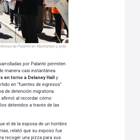
oficinas de Palantir en Manhattan y pide
arrolladas por Palantir permiten
 de manera casi instantánea.
s en torno a Delaney Hall
y
tido en “fuentes de ingresos”
ma de detención migratoria.
 afirmó al recordar cómo
os detenidos a través de las
fue el de la esposa de un hombre
imas, relató que su esposo fue
ra recoger una pizza para sus