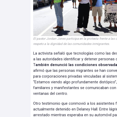
El pastor Jordan Jones participa en la protesta frente a las 
respeto a la dignidad de las comunidades inmigrantes.
La activista señaló que tecnologías como las des
a las autoridades identificar y detener personas
T
ambién denunció las condiciones observada
afirmó que las personas migrantes se han conver
para corporaciones privadas vinculadas al siste
“Estamos viendo algo profundamente distópico”,
familiares y manifestantes se comunicaban con l
ventanas del centro.
Otro testimonio que conmovió a los asistentes 
actualmente detenido en Delaney Hall. Entre lágr
arrestado mientras esperaba en su automóvil pa