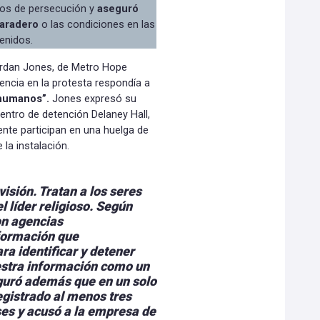
cos de persecución y
aseguró
paradero
o las condiciones en las
enidos.
Jordan Jones, de Metro Hope
encia en la protesta respondía a
 humanos”.
Jones expresó su
centro de detención Delaney Hall,
ente participan en una huelga de
la instalación.
isión. Tratan a los seres
 líder religioso. Según
on agencias
formación que
a identificar y detener
estra información como un
guró además que en un solo
egistrado al menos tres
es y acusó a la empresa de