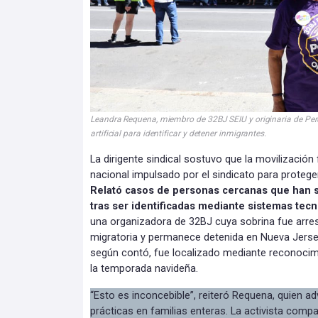
Leandra Requena, miembro de 32BJ SEIU y originaria de Perú,
artificial para identificar y detener inmigrantes
.
La dirigente sindical sostuvo que la movilizació
nacional impulsado por el sindicato para proteg
Relató casos de personas cercanas que han 
tras ser identificadas mediante sistemas tec
una organizadora de 32BJ cuya sobrina fue arres
migratoria y permanece detenida en Nueva Jerse
según contó, fue localizado mediante reconocim
la temporada navideña.
“Esto es inconcebible”, reiteró Requena, quien ad
prácticas en familias enteras. La activista compa