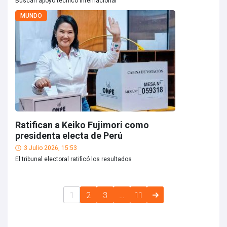
Buscan apoyo técnico internacional
MUNDO
Ratifican a Keiko Fujimori como
presidenta electa de Perú
3 Julio 2026, 15:53
El tribunal electoral ratificó los resultados
1
2
3
…
11