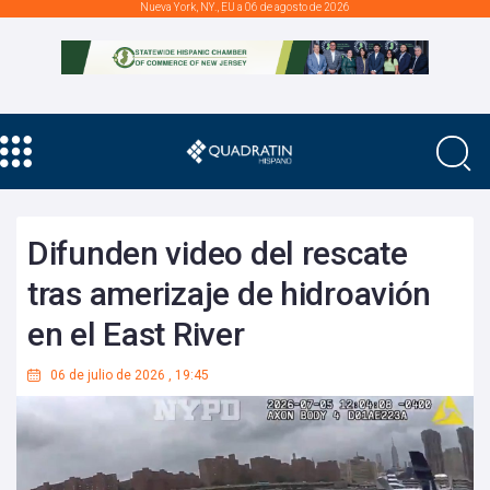
Nueva York, NY., EU a 06 de agosto de 2026
Difunden video del rescate
tras amerizaje de hidroavión
en el East River
06 de julio de 2026
,
19:45