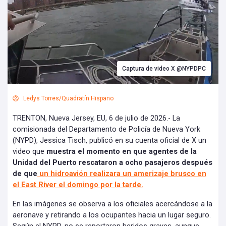
Captura de video X @NYPDPC
Ledys Torres/Quadratín Hispano
TRENTON, Nueva Jersey, EU, 6 de julio de 2026.- La
comisionada del Departamento de Policía de Nueva York
(NYPD), Jessica Tisch, publicó en su cuenta oficial de X un
video que
muestra el momento en que agentes de la
Unidad del Puerto rescataron a ocho pasajeros después
de que
un hidroavión realizara un amerizaje brusco en
el East River el domingo por la tarde.
En las imágenes se observa a los oficiales acercándose a la
aeronave y retirando a los ocupantes hacia un lugar seguro.