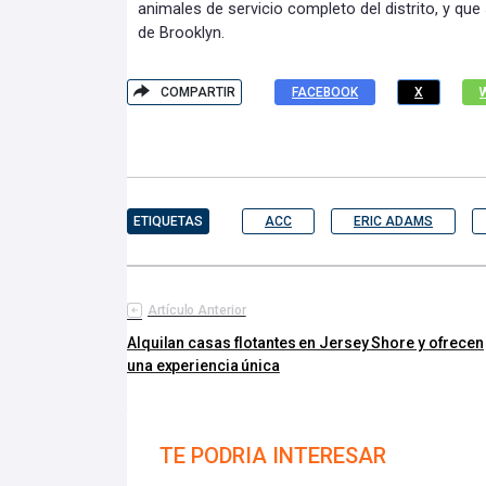
animales de servicio completo del distrito, y qu
de Brooklyn.
COMPARTIR
FACEBOOK
X
ETIQUETAS
ACC
ERIC ADAMS
Artículo Anterior
Alquilan casas flotantes en Jersey Shore y ofrecen
una experiencia única
TE PODRIA INTERESAR