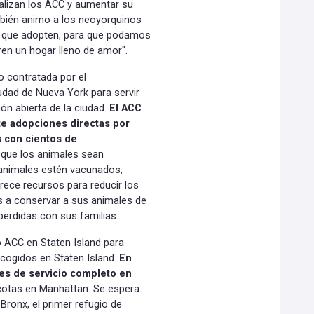
ealizan los ACC y aumentar su
mbién animo a los neoyorquinos
a que adopten, para que podamos
en un hogar lleno de amor".
o contratada por el
udad de Nueva York para servir
n abierta de la ciudad.
El ACC
e adopciones directas por
s con cientos de
 que los animales sean
 animales estén vacunados,
rece recursos para reducir los
 a conservar a sus animales de
erdidas con sus familias.
 ACC en Staten Island para
cogidos en Staten Island.
En
les de servicio completo en
cotas en Manhattan. Se espera
Bronx, el primer refugio de