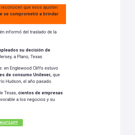
e reconocen que esos ajusten
ue se comprometió a brindar
n informó del traslado de la
pleados su decisión de
ersey, a Plano, Texas.
e. en Englewood Cliffs estuvo
es de consumo Unilever,
que
 río Hudson, el año pasado.
de Texas,
cientos de empresas
avorable a los negocios y su
WHATSAPP