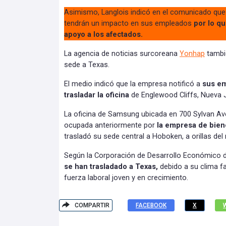
Asimismo, Langlois indicó en el comunicado qu
tendrán un impacto en sus empleados
por lo q
apoyo a los afectados.
La agencia de noticias surcoreana
Yonhap
tambié
sede a Texas.
El medio indicó que la empresa notificó a
sus em
trasladar la oficina
de Englewood Cliffs, Nueva J
La oficina de Samsung ubicada en 700 Sylvan Av
ocupada anteriormente por
la empresa de bien
trasladó su sede central a Hoboken, a orillas del
Según la Corporación de Desarrollo Económico 
se han trasladado a Texas,
debido a su clima f
fuerza laboral joven y en crecimiento.
COMPARTIR
FACEBOOK
X