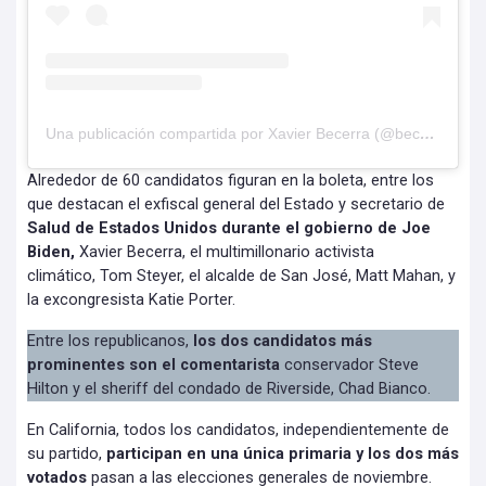
Una publicación compartida por Xavier Becerra (@becerraforgovernor)
Alrededor de 60 candidatos figuran en la boleta, entre los
que destacan el exfiscal general del Estado y secretario de
Salud de Estados Unidos durante el gobierno de Joe
Biden,
Xavier Becerra, el multimillonario activista
climático, Tom Steyer, el alcalde de San José, Matt Mahan, y
la excongresista Katie Porter.
Entre los republicanos,
los dos candidatos más
prominentes son el comentarista
conservador Steve
Hilton y el sheriff del condado de Riverside, Chad Bianco.
En California, todos los candidatos, independientemente de
su partido,
participan en una única primaria y los dos más
votados
pasan a las elecciones generales de noviembre.