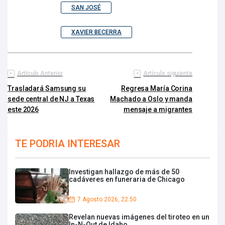
SAN JOSÉ
XAVIER BECERRA
Artículo Anterior
Artículo siguiente
Trasladará Samsung su
Regresa María Corina
sede central de NJ a Texas
Machado a Oslo y manda
este 2026
mensaje a migrantes
TE PODRIA INTERESAR
Investigan hallazgo de más de 50
cadáveres en funeraria de Chicago
7 Agosto 2026, 22:50
Revelan nuevas imágenes del tiroteo en un
In-N-Out de Idaho