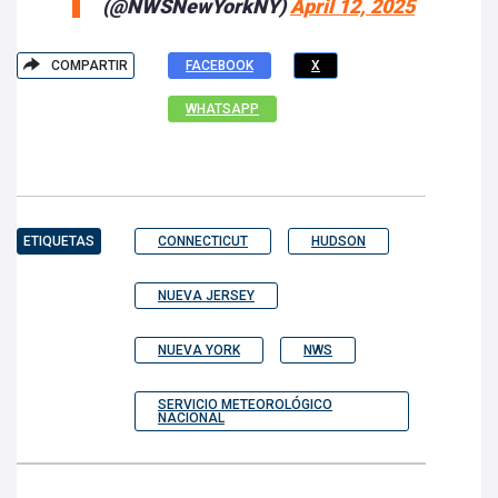
(@NWSNewYorkNY)
April 12, 2025
COMPARTIR
FACEBOOK
X
WHATSAPP
ETIQUETAS
CONNECTICUT
HUDSON
NUEVA JERSEY
NUEVA YORK
NWS
SERVICIO METEOROLÓGICO
NACIONAL