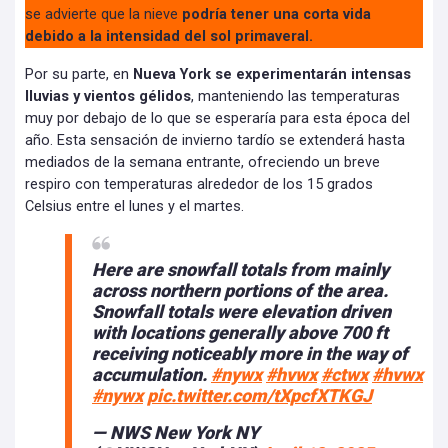
se advierte que la nieve
podría tener una corta vida
debido a la intensidad del sol primaveral.
Por su parte, en
Nueva York se experimentarán intensas
lluvias y vientos gélidos
, manteniendo las temperaturas
muy por debajo de lo que se esperaría para esta época del
año. Esta sensación de invierno tardío se extenderá hasta
mediados de la semana entrante, ofreciendo un breve
respiro con temperaturas alrededor de los 15 grados
Celsius entre el lunes y el martes.
Here are snowfall totals from mainly
across northern portions of the area.
Snowfall totals were elevation driven
with locations generally above 700 ft
receiving noticeably more in the way of
accumulation.
#nywx
#hvwx
#ctwx
#hvwx
#nywx
pic.twitter.com/tXpcfXTKGJ
— NWS New York NY