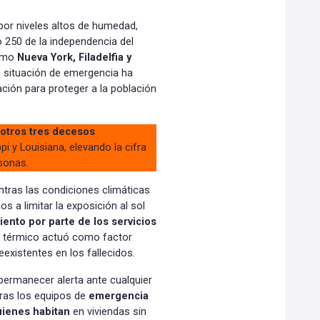
por niveles altos de humedad,
o 250 de la independencia del
omo
Nueva York, Filadelfia y
 situación de emergencia ha
ración para proteger a la población
a otros tres decesos
ppi y Louisiana, elevando la cifra
rsonas.
ntras las condiciones climáticas
s a limitar la exposición al sol
iento por parte de los servicios
s térmico actuó como factor
existentes en los fallecidos.
permanecer alerta ante cualquier
ras los equipos de
emergencia
uienes habitan
en viviendas sin