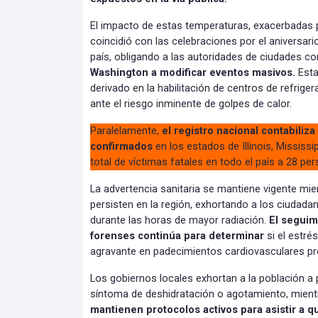
El impacto de estas temperaturas, exacerbadas 
coincidió con las celebraciones por el aniversari
país, obligando a las autoridades de ciudades c
Washington a modificar eventos masivos.
Esta
derivado en la habilitación de centros de refrige
ante el riesgo inminente de golpes de calor.
Paralelamente,
el registro nacional contabiliz
confirmados
en los estados de Illinois, Mississi
total de víctimas fatales en todo el país a 28 pe
La advertencia sanitaria se mantiene vigente mie
persisten en la región, exhortando a los ciudadano
durante las horas de mayor radiación.
El seguim
forenses continúa para determinar
si el estré
agravante en padecimientos cardiovasculares pre
Los gobiernos locales exhortan a la población a 
síntoma de deshidratación o agotamiento, mient
mantienen protocolos activos para asistir a q