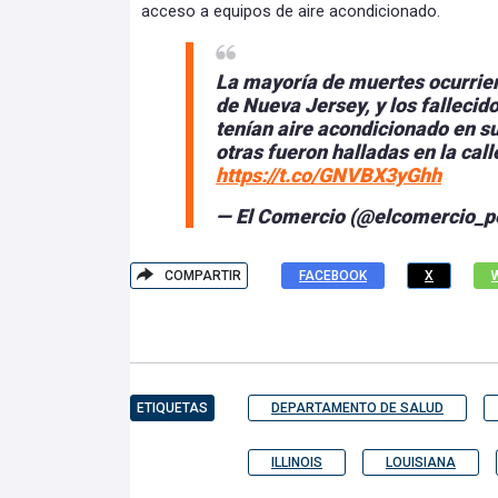
acceso a equipos de aire acondicionado.
La mayoría de muertes ocurriero
de Nueva Jersey, y los fallecid
tenían aire acondicionado en s
otras fueron halladas en la cal
https://t.co/GNVBX3yGhh
— El Comercio (@elcomercio_p
COMPARTIR
FACEBOOK
X
ETIQUETAS
DEPARTAMENTO DE SALUD
ILLINOIS
LOUISIANA