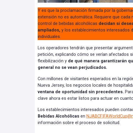
Y es que la proclamación firmada por la gobernad
extensión no es automática. Requiere que cada mu
control de bebidas alcohólicas
decidan si desea
ampliados,
y los establecimientos interesados d
individuales.
Los operadores tendrán que presentar argumento
petición, explicando cómo se verían afectados s
flexibilización y
de qué manera garantizarán que
general no se vean perjudicados.
Con millones de visitantes esperados en la regi
Nueva Jersey, los negocios locales de hospitali
ventana de oportunidad sin precedentes.
Para
clave ahora es estar listos para actuar en cuant
Los establecimientos interesados pueden contac
Bebidas Alcohólicas
en
NJABCFIFAWorldCup@n
información sobre el proceso de solicitud.