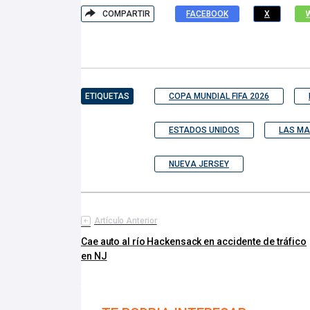
COMPARTIR
FACEBOOK
X
ETIQUETAS
COPA MUNDIAL FIFA 2026
ESTADOS UNIDOS
LAS MA
NUEVA JERSEY
Artículo Anterior
Cae auto al río Hackensack en accidente de tráfico
en NJ