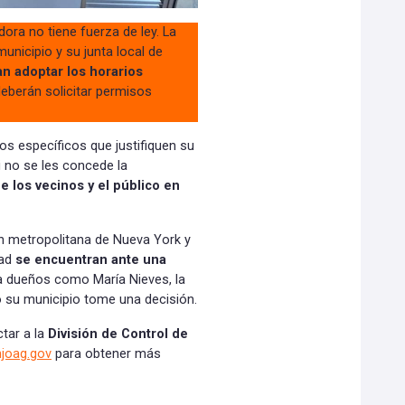
ora no tiene fuerza de ley. La
nicipio y su junta local de
n adoptar los horarios
eberán solicitar permisos
s específicos que justifiquen su
i no se les concede la
 los vecinos y el público en
ón metropolitana de Nueva York y
dad
se encuentran ante una
 dueños como María Nieves, la
o su municipio tome una decisión.
tar a la
División de Control de
joag.gov
para obtener más