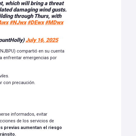
t, which will bring a threat
solated damaging wind gusts.
lding through Thurs, with
Awx
#NJwx
#DEwx
#MDwx
untHolly)
July 16, 2025
 (NJBPU) compartió en su cuenta
ra enfrentar emergencias por
iles.
ar con precaución.
nerse informados, evitar
cciones de los servicios de
ias previas aumentan el riesgo
ránsito.