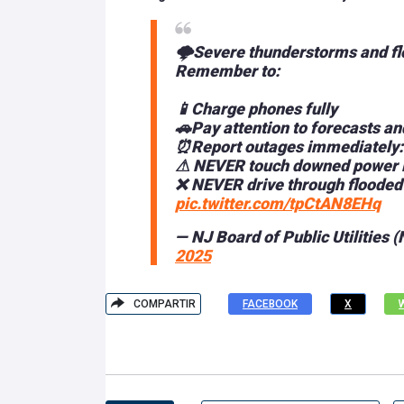
🌩️Severe thunderstorms and flo
Remember to:
📱Charge phones fully
🚗Pay attention to forecasts and
⏰Report outages immediately
⚠ NEVER touch downed power l
❌ NEVER drive through flooded
pic.twitter.com/tpCtAN8EHq
— NJ Board of Public Utilitie
2025
COMPARTIR
FACEBOOK
X