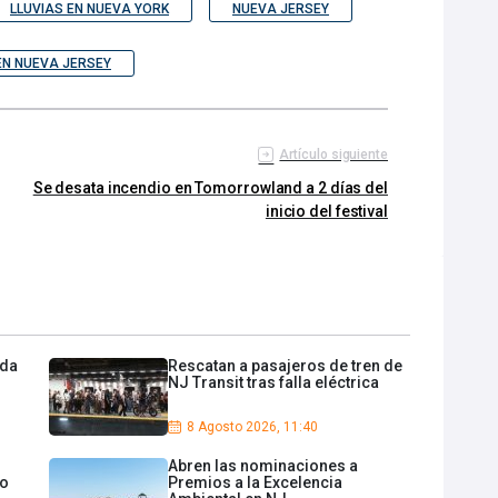
LLUVIAS EN NUEVA YORK
NUEVA JERSEY
EN NUEVA JERSEY
Artículo siguiente
Se desata incendio en Tomorrowland a 2 días del
inicio del festival
eda
Rescatan a pasajeros de tren de
NJ Transit tras falla eléctrica
8 Agosto 2026, 11:40
Abren las nominaciones a
do
Premios a la Excelencia