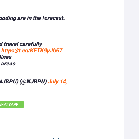
oding are in the forecast.
 travel carefully
:
https://t.co/KETK9yJb57
ines
 areas
s (NJBPU) (@NJBPU)
July 14,
WHATSAPP