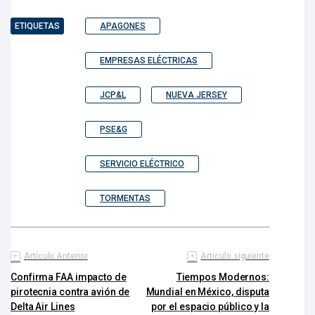
ETIQUETAS
APAGONES
EMPRESAS ELÉCTRICAS
JCP&L
NUEVA JERSEY
PSE&G
SERVICIO ELÉCTRICO
TORMENTAS
Artículo Anterior
Artículo siguiente
Confirma FAA impacto de
Tiempos Modernos:
pirotecnia contra avión de
Mundial en México, disputa
Delta Air Lines
por el espacio público y la