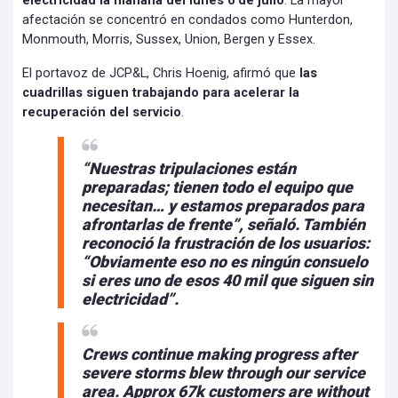
electricidad la mañana del lunes 6 de julio
. La mayor
afectación se concentró en condados como Hunterdon,
Monmouth, Morris, Sussex, Union, Bergen y Essex.
El portavoz de JCP&L, Chris Hoenig, afirmó que
las
cuadrillas siguen trabajando para acelerar la
recuperación del servicio
.
“Nuestras tripulaciones están
preparadas; tienen todo el equipo que
necesitan… y estamos preparados para
afrontarlas de frente”, señaló. También
reconoció la frustración de los usuarios:
“Obviamente eso no es ningún consuelo
si eres uno de esos 40 mil que siguen sin
electricidad”.
Crews continue making progress after
severe storms blew through our service
area. Approx 67k customers are without