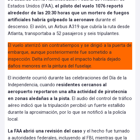
Estados Unidos (FAA),
el piloto del vuelo 1076 reportó
alrededor de las 20:30 horas que un mortero de fuegos
artificiales habría golpeado la aeronave
durante el
descenso. El avión, un Airbus A319 que cubría la ruta desde
Atlanta, transportaba a 52 pasajeros y seis tripulantes.
El vuelo aterrizó sin contratiempos y se dirigió a la puerta de
embarque, aunque posteriormente fue sometido a
inspección. Delta informó que el impacto habría dejado
daños menores en la pintura del fuselaje.
El incidente ocurrió durante las celebraciones del Día de la
Independencia, cuando
residentes cercanos al
aeropuerto reportaron una alta actividad de pirotecnia
en zonas aledañas a la pista.
El audio del control de tráfico
aéreo indicó que la tripulación percibió un fuerte estallido
durante la aproximación, por lo que se notificó a la policía
local.
La FAA abrió una revisión del caso
y el hecho fue turnado
a autoridades federales, incluyendo al FBI, mientras que la