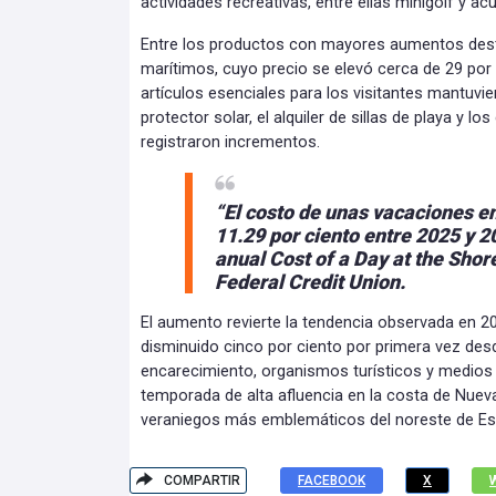
actividades recreativas, entre ellas minigolf y ac
Entre los productos con mayores aumentos dest
marítimos, cuyo precio se elevó cerca de 29 por 
artículos esenciales para los visitantes mantuvie
protector solar, el alquiler de sillas de playa y lo
registraron incrementos.
“El costo de unas vacaciones 
11.29 por ciento entre 2025 y 2
anual Cost of a Day at the Shore
Federal Credit Union.
El aumento revierte la tendencia observada en 2
disminuido cinco por ciento por primera vez des
encarecimiento, organismos turísticos y medios
temporada de alta afluencia en la costa de Nuev
veraniegos más emblemáticos del noreste de Es
COMPARTIR
FACEBOOK
X