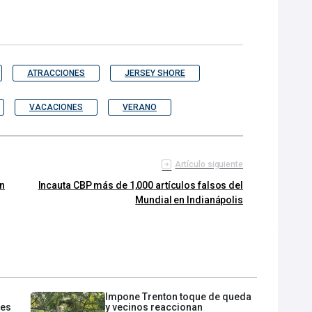
ATRACCIONES
JERSEY SHORE
VACACIONES
VERANO
Artículo siguiente
en
Incauta CBP más de 1,000 artículos falsos del
Mundial en Indianápolis
Impone Trenton toque de queda
les
y vecinos reaccionan