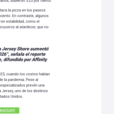
uarios, subieron 5.23 por ciento.
aca la pizza en los paseos
ciento. En contraste, algunos
ron estabilidad, como el
s cruceros al atardecer, que no
en Jersey Shore aumentó
026”, señala el reporte
, difundido por Affinity
025, cuando los costos habían
de la pandemia. Pese al
 especializados prevén una
a Jersey, uno de los destinos
tados Unidos.
WHATSAPP