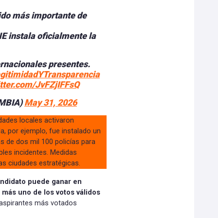
tido más importante de
E instala oficialmente la
rnacionales presentes.
gitimidadYTransparencia
itter.com/JvFZjIFFsQ
MBIA)
May 31, 2026
idades locales activaron
la, por ejemplo, fue instalado un
 de dos mil 100 policías para
bles incidentes. Medidas
as ciudades estratégicas.
andidato puede ganar en
 más uno de los votos válidos
s aspirantes más votados