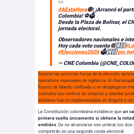
#AEstaHora
🔴| ¡Arrancó el par
Colombia! ⚽🗳️
Desde la Plaza de Bolívar, el CN
jornada electoral.
Observadores nacionales e inte
Hoy cada voto cuenta 🌐🇨🇴
#Le
#Elecciones2026
🗳️🇨🇴
pic.tw
— CNE Colombia (@CNE_COLO
Durante las primeras horas de la elección, autor
operativos especiales de vigilancia. En Barranquil
Puesto de Mando Unificado y se desplegaron más
custodiar los centros de votación y atender posi
similares fueron implementadas en Bogotá y otr
La Constitución colombiana establece que
un c
primera vuelta únicamente si obtiene la mitad
emitidos
. De no alcanzarse ese umbral, los do
competirán en una segunda ronda electoral.