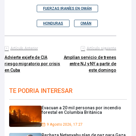
FUERZAS IRANÍES EN OMÁN
HONDURAS
OMÁN
Artículo Anterior
Artículo siguiente
Advierte exjefe de CIA
Amplían servicio de trenes
riesgo migratorio por crisis
entre NJ y NY a partir de
en Cuba
este domingo
TE PODRIA INTERESAR
Evacuan a 20 mil personas por incendio
forestal en Columbia Británica
9 Agosto 2026, 17:27
Rechaza Netanyahu plan de paz para Gaza