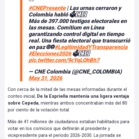
#CNEPresente
| Las urnas cerraron y
Colombia habló 🗳️🇨🇴
Más de 397.000 testigos electorales en
las mesas. Comitium en Línea
garantizando control digital en tiempo
real. Una fiesta electoral que transcurrió
en paz 🌐⚽
#LegitimidadYTransparencia
#Elecciones2026
🗳️🇨🇴
pic.twitter.com/9cYqLQhBh7
— CNE Colombia (@CNE_COLOMBIA)
May 31, 2026
Con cerca de la mitad de las mesas informadas durante el
conteo inicial,
De la Espriella mantenía una ligera ventaja
sobre Cepeda
, mientras ambos concentraban más del 80
por ciento de la votación total.
Más de 41 millones de ciudadanos estaban habilitados para
votar en los comicios que definirán al presidente y
vicepresidente para el periodo 2026-2030. La jornada se